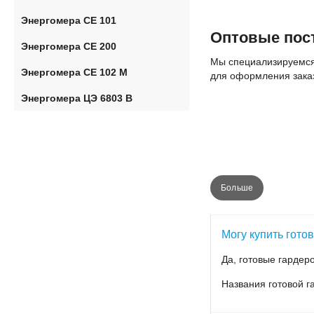
Энергомера СЕ 101
Оптовые пост
Энергомера CE 200
Мы специализируемся 
Энергомера CE 102 M
для оформления заказ
Энергомера ЦЭ 6803 В
Больше
Базовые характ
Могу купить гото
Электрический счетчи
Да, готовые гардер
трансформаторы т
Названия готовой г
измерители;
ЖКИ-индикаторы.
Производители гарант