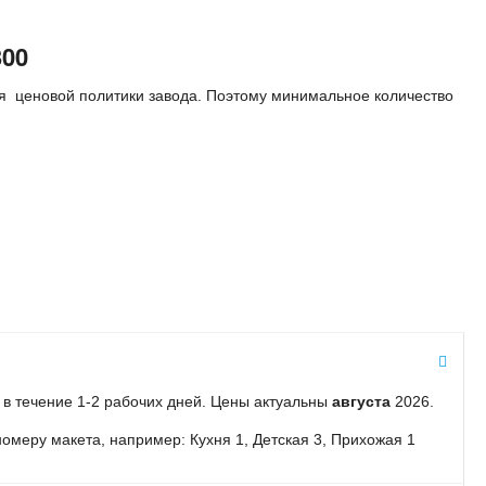
300
я ценовой политики завода. Поэтому минимальное количество
ы в течение 1-2 рабочих дней. Цены актуальны
августа
2026.
омеру макета, например: Кухня 1, Детская 3, Прихожая 1
альные величины относятся к категории справочных для простых