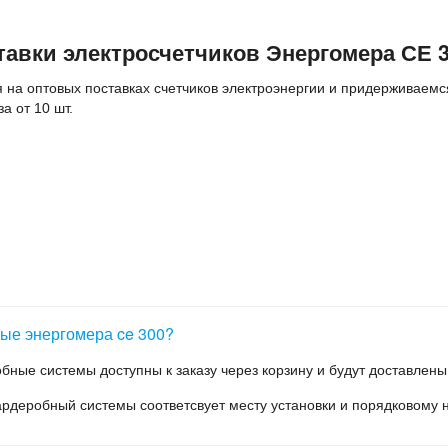
авки электросчетчиков Энергомера СЕ 
на оптовых поставках счетчиков электроэнергии и придерживаемс
а от 10 шт.
еристики
вые энергомера ce 300?
к состоит из следующих узлов и элементов:
обные системы доступны к заказу через корзину и будут доставлен
ока для измерений;
ардеробный системы соответсвует месту установки и порядковому н
ируют только те величины, которые имеют поля допусков. Все ост