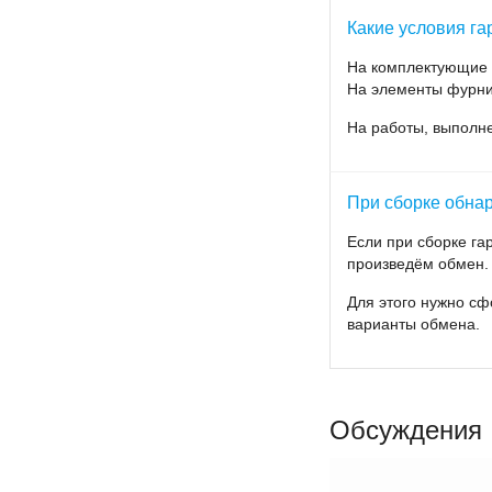
потребителей. Прибор
Какие условия га
интервал 16 лет.
На комплектующие д
При помощи порта свя
На элементы фурнит
в данный момент врем
между главными гарм
На работы, выполн
Подключение, техниче
государственную лице
При сборке обнар
Если при сборке г
Советы по выб
произведём обмен.
Счетчик Энергомера С
Для этого нужно сф
Устанавливается в сп
варианты обмена.
температуре +35°С не
подключение должен 
Модификации сч
Обсуждения
Модель прибора
Т