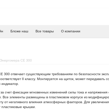
йн
Бложе наш
Все товары
О компании
Энергомера CE 300
Е 300 отвечает существующим требованиям по безопасности экспл
соответствует II классу. Монтируется на щиток, может передавать
 индикатор.
 за счет фиксации мгновенных изменений силы тока и напряжения
и. Все элементы размещены в пластиковом корпусе из модифицир
у от негативного влияния атмосферных факторов. Для увеличения
 пластиковые крышки.