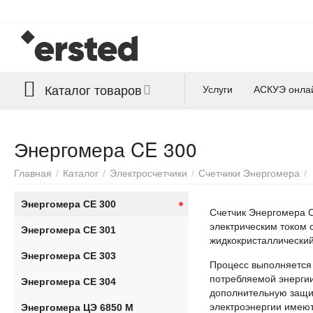
Каталог товаров
Услуги
АСКУЭ онла
Энергомера CE 300
Главная
/
Каталог
/
Электросчетчики
/
Счетчики Энергомера
/
Энергомера CE 300
Счетчик Энергомера С
электрическим током 
Энергомера СЕ 301
жидкокристаллический
Энергомера CE 303
Процесс выполняется
потребляемой энерги
Энергомера CE 304
дополнительную защит
электроэнергии имеют
Энергомера ЦЭ 6850 М