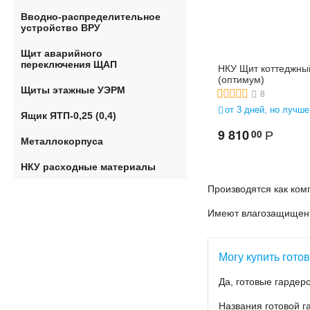
Вводно-распределительное
устройство ВРУ
Щит аварийного
переключения ЩАП
НКУ Щит коттеджны
(оптимум)
Щиты этажные УЭРМ
8
от 3 дней, но лучше
Ящик ЯТП-0,25 (0,4)
9 810
00
Р
Металлокорпуса
НКУ расходные материалы
Производятся как ком
Имеют влагозащищенны
Могу купить гото
Да, готовые гардер
Названия готовой г