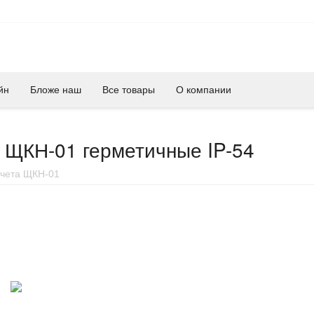
йн
Бложе наш
Все товары
О компании
 ЩКН-01 герметичные IP-54
учета ЩКН-01