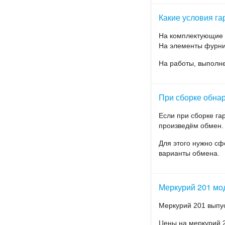
Какие условия га
На комплектующие д
На элементы фурнит
На работы, выполн
При сборке обнар
Если при сборке г
произведём обмен.
Для этого нужно сф
варианты обмена.
Меркурий 201 мо
Меркурий 201 выпус
Цены на меркурий 