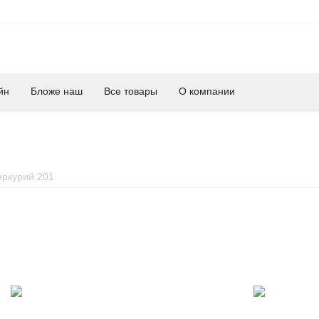
йн
Бложе наш
Все товары
О компании
ркурий 201