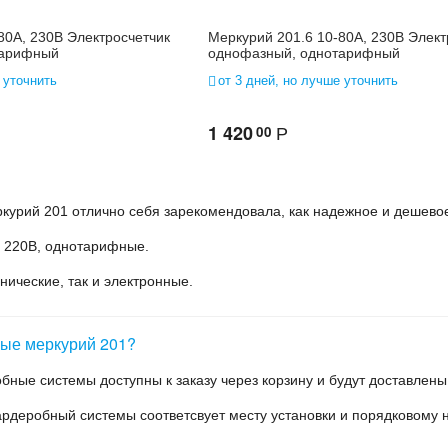
80А, 230В Электросчетчик
Меркурий 201.6 10-80А, 230В Элект
тарифный
однофазный, однотарифный
 уточнить
от 3 дней, но лучше уточнить
1 420
00
Р
курий 201 отлично себя зарекомендовала, как надежное и дешевое
 220В, однотарифные.
нические, так и электронные.
вые меркурий 201?
обные системы доступны к заказу через корзину и будут доставлен
ардеробный системы соответсвует месту установки и порядковому н