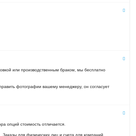
ровкой или производственным браком, мы бесплатно
тправить фотографии вашему менеджеру, он согласует
ора опций стоимость отличается.
 Заказы для физических лиц и счета для компаний