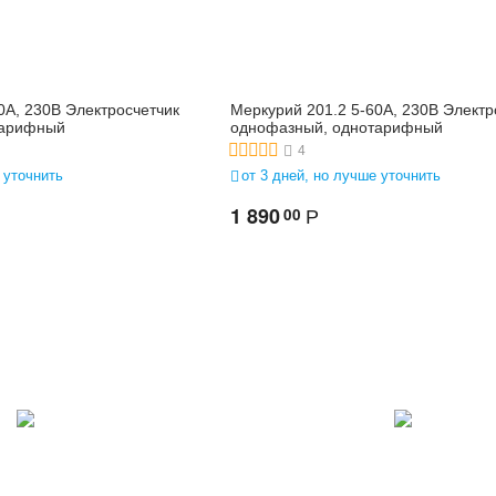
0А, 230В Электросчетчик
Меркурий 201.2 5-60А, 230В Электр
тарифный
однофазный, однотарифный
4
 уточнить
от 3 дней, но лучше уточнить
1 890
00
Р