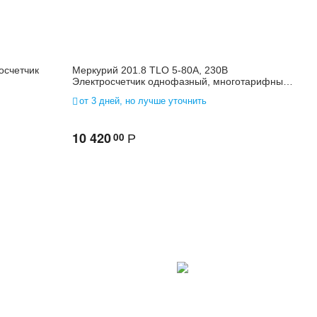
осчетчик
Меркурий 201.8 ТLO 5-80А, 230В
Электросчетчик однофазный, многотарифный,
PLC-модем
от 3 дней, но лучше уточнить
10 420
00
Р