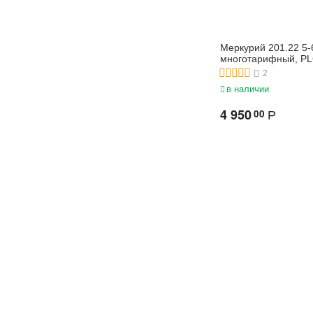
Меркурий 201.22 5
многотарифный, P
2
в наличии
4 950
00
Р