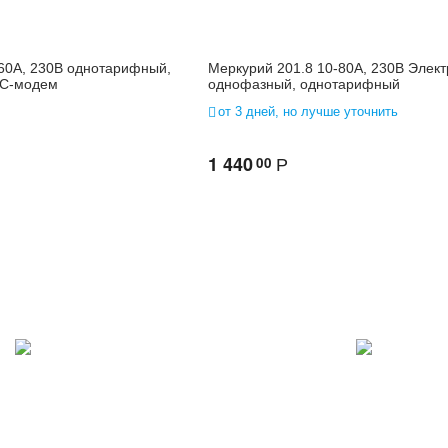
-60А, 230В однотарифный,
Меркурий 201.8 10-80А, 230В Элект
LC-модем
однофазный, однотарифный
от 3 дней, но лучше уточнить
1 440
00
Р