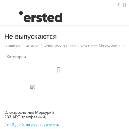
Не выпускаются
Главная
/
Каталог
/
Электросчетчики
/
Счетчики Меркурий
/
Не
Категории
Электросчетчик Меркурий
233 АRT трехфазный,
многотарифный
от 3 дней, но лучше уточнить