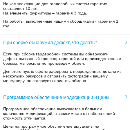
На комплектующие для гардеробных систем гарантия
позволяет при необходимости пересмотреть информацию,
составляет 10 лет.
полученную в определенный промежуток времени;
На элементы фурнитуры – гарантия 3 года.
осуществляет обратную передачу данных надзорным органам,
поставщикам, а также абонентам в виде начисления платы за
На работы, выполненные нашими сборщиками - гарантия 1
потребленное количество ресурсов.
год.
В общем понимании программное обеспечение представлено
личным кабинетом, в котором можно задавать необходимые
настройки и получать нужную информацию по потреблению
При сборке обнаружил дефект, что делать?
электроэнергии. Для этого комплекс имеет интуитивно понятный
графический интерфейс с простым управлением.
Если при сборке гардеробной системы вы обнаружили
дефект, вызванный транспортировкой или производственным
Купить программное обеспечение
браком, мы бесплатно произведём обмен.
Для этого нужно сфотографировать повреждённые детали из
АСКУЭ
нескольких ракурсов и отправить фотографии вашему
менеджеру, он согласует варианты обмена.
В компании «ЭМР» вы можете купить программу для АСКУЭ
разных производителей. Среди них «Энфорс», «Энтек»,
«Матрица», «Пирамида», «Пульсар», «Альфа Центр». Они
Программное обеспечение модификации и цены
отличаются функциональностью, возможностями и стоимостью.
Как дистрибьютор мы гарантируем выгодные цены на
программное обеспечение для счетчиков марки «Меркурий»,
Программное обеспечение выпускается в большом
«Матрица», «Альфа» и др. Мы предлагаем свои услуги по
количестве модификаций, в зависимости от набора опций
построению систем автоматизированного учета
стоимость отличается.
, профессионально
выполняем электромонтаж и пусконаладочные работы, которые
Цены на программное обеспечение актуальны на
обеспечивают программно-аппаратным комплексам длительный