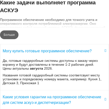
Какие задачи выполняет программа
АСКУЭ
Программное обеспечение необходимо для точного учета и
оперативного контроля потребляемой электроэнергии. Оно
представляет собой верхний уровень АСКУЭ, функционирующий
совместно с нижним, к которому относятся «
умные счетчики
» и
Больше
другие аппаратные средства: драйверы связи,
устройства сбора и
передачи данных (УСПД)
.
Программный комплекс – это центральный узел сбора и обработки
информации. Сюда поступают данные со всех устройств,
Могу купить готовые программное обеспечение?
включенных в систему. С помощью программы удается
визуализировать и анализировать полученную информацию,
Да, готовые гардеробные системы доступны к заказу через
готовить отчетную документацию, в том числе
отчеты формата
корзину и будут доставлены в течение 1-2 рабочих дней.
80020.xml
, начислять оплату по снятым показаниям, а также
Цены актуальны
августа
2026.
устанавливать тарифы и управлять нагрузкой.
Названия готовой гардеробный системы соответсвует месту
Программный комплекс АСКУЭ выполняет следующие функции:
установки и порядковому номеру макета, например: Кухня 1,
собирает и обрабатывает данные коммерческого потребления
Детская 3, Прихожая 1
электроэнергии;
обеспечивает хранение и архивацию полученной информации
на носителе;
Какие условия гарантии на программное обеспечение
оперативно реагирует и предупреждает о неполадках,
для систем аскуэ и диспетчеризации?
возникших на том или ином участке сети;
отражает учетные данные в виде отчетов и графиков;