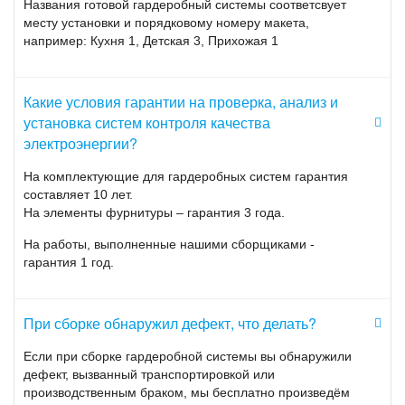
Названия готовой гардеробный системы соответсвует
нестабильность частоты переменного тока.
месту установки и порядковому номеру макета,
Своевременный анализ показателей качества электроэнергии
например: Кухня 1, Детская 3, Прихожая 1
не менее важен, чем
поверка счетчиков
. Процедура помогает
обеспечить дальнейшее пользование электричеством,
уменьшить затраты на оплату поставляемого ресурса,
Какие условия гарантии на проверка, анализ и
добиться стабильной и безаварийной работы серверного и
сетевого оборудования. Это исключает негативное
установка систем контроля качества
воздействие на функциональность и сроки работы приборов,
электроэнергии?
подключенных к электросети.
На комплектующие для гардеробных систем гарантия
составляет 10 лет.
Список показателей качества
На элементы фурнитуры – гарантия 3 года.
электроэнергии
На работы, выполненные нашими сборщиками -
гарантия 1 год.
При анализе качества электроэнергии подвергают проверке
ряд нормируемых показателей, установленных ГОСТ 32144-
2013. Среди них:
При сборке обнаружил дефект, что делать?
установившиеся отклонения напряжения и частоты;
Если при сборке гардеробной системы вы обнаружили
кратковременная и длительная доза фликера;
дефект, вызванный транспортировкой или
несимметричность внутри трехфазных систем;
производственным браком, мы бесплатно произведём
коэффициенты несимметрии напряжения по обратной и