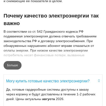
и снижающие ее показатели в целом.
Почему качество электроэнергии так
важно
В соответствии со ст. 542 Гражданского кодекса РФ
подаваемая электроэнергия должна отвечать требованиям
законодательства РФ и договору электроснабжения. При
обнаруженных нарушениях абонент вправе отказаться от
оплаты энергии. При низком качестве электроэнергии
потребитель несет финансовые потери, вызванные
неправильной работой электрического оборудования.
Причинами могут выступать:
Больше
скачки, отклонения и провалы напряжения;
нестабильность поставок электроэнергии;
Могу купить готовые качество электроэнергии?
провалы напряжения в сети;
существенные реактивные нагрузки (ухудшают качество
Да, готовые гардеробные системы доступны к заказу
электропитания);
через корзину и будут доставлены в течение 1-2 рабочих
электромагнитная несовместимость технических средств;
дней. Цены актуальны
августа
2026.
гармонические искажения, возникшие из-за внешних
факторов;