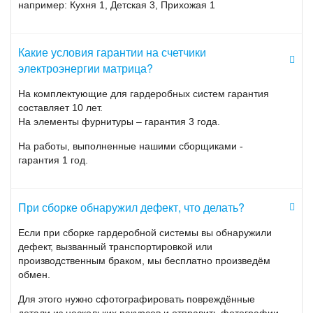
например: Кухня 1, Детская 3, Прихожая 1
Трехфазные Матрица NP-73
Счетчики 8 серии
Какие условия гарантии на счетчики
электроэнергии матрица?
Однофазные Матрица AD-11
Трехфазные Матрица AD-13
На комплектующие для гардеробных систем гарантия
составляет 10 лет.
На элементы фурнитуры – гарантия 3 года.
Советы по выбору прибора
На работы, выполненные нашими сборщиками -
гарантия 1 год.
Приведу несколько характеристик счетчиков Матрица:
-
Энергонезависимая встроенная память большого объема,
позволяющая сохранять информацию о получасовых
профилях мощности до 8 месяцев;
При сборке обнаружил дефект, что делать?
- Возможность настроить отпуск электроэнергии по
предоплате. Реализуется по средствам биллингового сервера
Если при сборке гардеробной системы вы обнаружили
верхнего уровня;
дефект, вызванный транспортировкой или
- Простой и удобный монтаж. Конструктив корпуса позволяет
производственным браком, мы бесплатно произведём
производить установку как на монтажную плату, так и на
обмен.
дин.рейку;
Для этого нужно сфотографировать повреждённые
- Эргономичный корпус, снабженный датчиками вскрытия