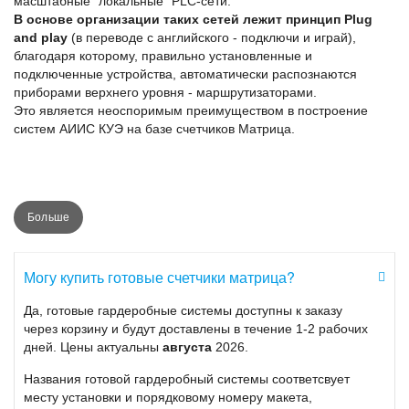
масштабные "локальные" PLC-сети.
В основе организации таких сетей лежит принцип Plug
and play
(в переводе с английского - подключи и играй),
благодаря которому, правильно установленные и
подключенные устройства, автоматически распознаются
приборами верхнего уровня - маршрутизаторами.
Это является неоспоримым преимуществом в построение
систем АИИС КУЭ на базе счетчиков Матрица.
Классификации счетчиков Матрица
Больше
Представлен несколькими поколениями, постоянно
совершенствуемой линейки умных счетчиков.
Могу купить готовые счетчики матрица?
Счетчики 5 серии:
Да, готовые гардеробные системы доступны к заказу
Однофазные Матрица NP-523
через корзину и будут доставлены в течение 1-2 рабочих
дней. Цены актуальны
августа
2026.
Счетчики 7 серии:
Названия готовой гардеробный системы соответсвует
Однофазные Матрица NP-71
месту установки и порядковому номеру макета,