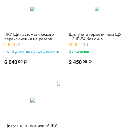
НКУ Щит автоматического
Щит учета герметичный ЩУ
переключения на резерв
1.3 IP-54 без окна
ЩАП-12
510х260х140
1
1
от 3 дней, но лучше уточнить
в наличии
6 040
2 450
00
00
Р
Р
Щит учета герметичный ЩУ