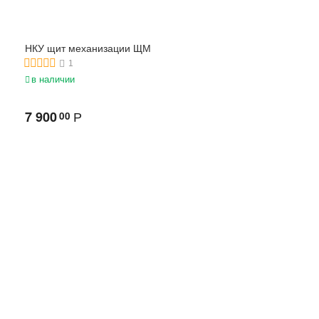
НКУ щит механизации ЩМ
1
в наличии
7 900
00
Р