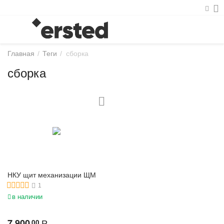
Главная
/
Теги
/
сборка
сборка
НКУ щит механизации ЩМ
1
в наличии
7 900
00
Р