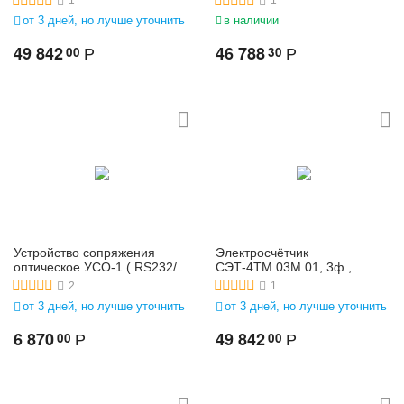
1
1
230)/(208-400), 5(10)
230)/(208-400), 5(10)
от 3 дней, но лучше уточнить
в наличии
49 842
46 788
00
30
Р
Р
Устройство сопряжения
Электросчётчик
оптическое УСО-1 ( RS232/
СЭТ-4ТМ.03М.01, 3ф.,
оптопорт )
многофунк., 3*(57,7-
2
1
115)/(100-200), 5(10)
от 3 дней, но лучше уточнить
от 3 дней, но лучше уточнить
6 870
49 842
00
00
Р
Р