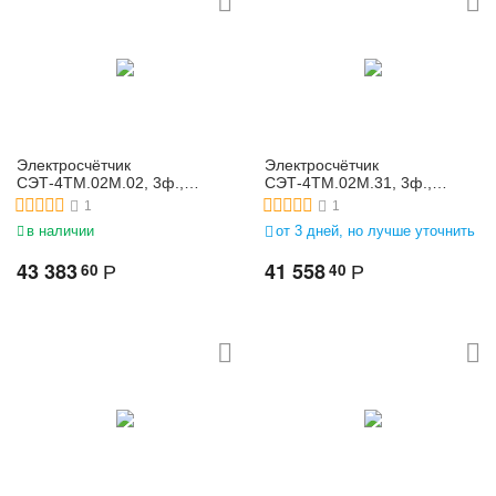
Электросчётчик
Электросчётчик
СЭТ-4ТМ.02М.02, 3ф.,
СЭТ-4ТМ.02М.31, 3ф.,
многофунк., 3*(57,7-
многофунк., 3*(120-
1
1
115)/(100-200), 5(10)
230)/(208-400), 1(2)
в наличии
от 3 дней, но лучше уточнить
43 383
41 558
60
40
Р
Р