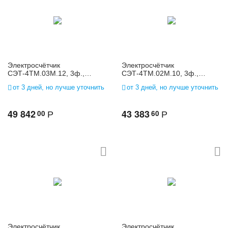
Электросчётчик
Электросчётчик
СЭТ-4ТМ.03М.12, 3ф.,
СЭТ-4ТМ.02М.10, 3ф.,
многофунк., 3*(120-
многофунк., 3*(120-
от 3 дней, но лучше уточнить
от 3 дней, но лучше уточнить
230)/(208-400), 5(10)
230)/(208-400), 5(10)
49 842
43 383
00
60
Р
Р
Электросчётчик
Электросчётчик