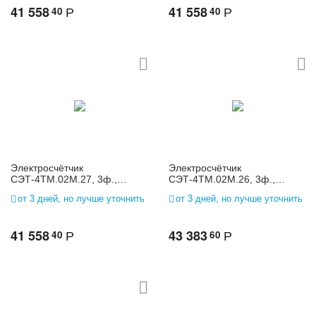
41 558
41 558
40
40
Р
Р
Электросчётчик
Электросчётчик
СЭТ-4ТМ.02М.27, 3ф.,
СЭТ-4ТМ.02М.26, 3ф.,
многофунк., 3*(120-
многофунк., 3*(120-
от 3 дней, но лучше уточнить
от 3 дней, но лучше уточнить
230)/(208-400), 1(2)
230)/(208-400), 1(2)
41 558
43 383
40
60
Р
Р