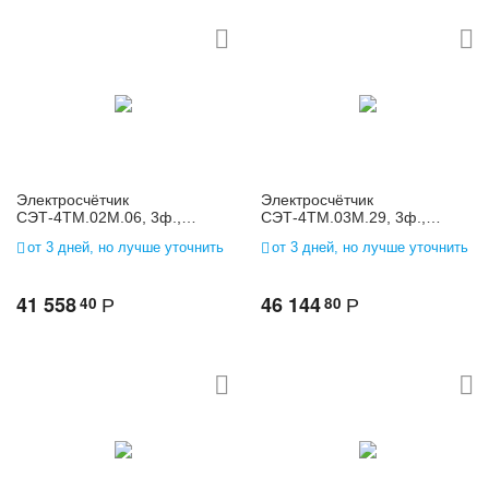
Электросчётчик
Электросчётчик
СЭТ-4ТМ.02М.06, 3ф.,
СЭТ-4ТМ.03М.29, 3ф.,
многофунк., 3*(57,7-
многофунк., 3*(120-
от 3 дней, но лучше уточнить
от 3 дней, но лучше уточнить
115)/(100-200), 5(10)
230)/(208-400), 1(2)
41 558
46 144
40
80
Р
Р