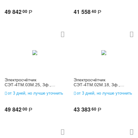
49 842
41 558
00
40
Р
Р
Электросчётчик
Электросчётчик
СЭТ-4ТМ.03М.25, 3ф.,
СЭТ-4ТМ.02М.18, 3ф.,
многофунк., 3*(120-
многофунк., 3*(57,7-
от 3 дней, но лучше уточнить
от 3 дней, но лучше уточнить
230)/(208-400), 1(2)
115)/(100-200), 1(2)
49 842
43 383
00
60
Р
Р