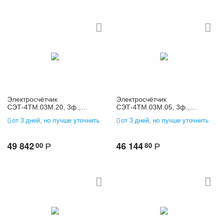
Электросчётчик
Электросчётчик
СЭТ-4ТМ.03М.20, 3ф.,
СЭТ-4ТМ.03М.05, 3ф.,
многофунк., 3*(57,7-
многофунк., 3*(57,7-
от 3 дней, но лучше уточнить
от 3 дней, но лучше уточнить
115)/(100-200), 1(2)
115)/(100-200), 5(10)
49 842
46 144
00
80
Р
Р