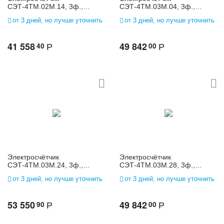
СЭТ-4ТМ.02М.14, 3ф.,
СЭТ-4ТМ.03М.04, 3ф.,
многофунк., 3*(120-
многофунк., 3*(57,7-
от 3 дней, но лучше уточнить
от 3 дней, но лучше уточнить
230)/(208-400), 5(10)
115)/(100-200), 5(10)
41 558
49 842
40
00
Р
Р
Электросчётчик
Электросчётчик
СЭТ-4ТМ.03М.24, 3ф.,
СЭТ-4ТМ.03М.28, 3ф.,
многофунк., 3*(120-
многофунк., 3*(120-
от 3 дней, но лучше уточнить
от 3 дней, но лучше уточнить
230)/(208-400), 1(2)
230)/(208-400), 1(2)
53 550
49 842
90
00
Р
Р