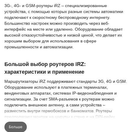
3G-, 4G- и GSM-роутеры iRZ – специализированные
устройства, с помощью которых разные системы автоматики
подключают к скоростному беспроводному интернету.
Большинство настроек можно производить через веб-
интерфейс на месте или удаленно. Оборудование обладает
высокой отказоустойчивостью и низкой ценой, что делает их
хорошим выбором для использования в сфере
промышленности и автоматизации.
Большой выбор роутеров iRZ:
характеристики и применение
Маршрутизаторы iRZ поддерживают стандарты 3G, 4G и GSM.
Оборудование используют в платежных терминалах,
вендинговых аппаратах, системах IP-видеонаблюдения и
сигнализации. За счет SMA-разъемов к роутерам можно
подключить внешнюю антенну, а сами устройства –
разместить внутри гермобоксов и банкоматов. Роутеры
предполагают монтаж на шурупы к стене и на DIN-рейку,
поддерживают многие сетевые функции: DNS, DynDNS, GRE,
Больше
OpenVPN, DHCP-сервер, VRRP, NTP Client, NAT, SNMP, IPsec,