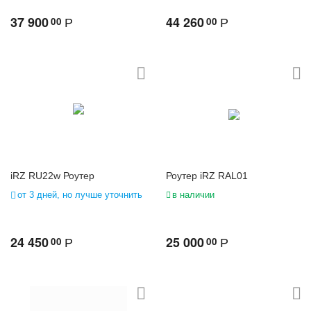
37 900
44 260
00
00
Р
Р
iRZ RU22w Роутер
Роутер iRZ RAL01
от 3 дней, но лучше уточнить
в наличии
24 450
25 000
00
00
Р
Р