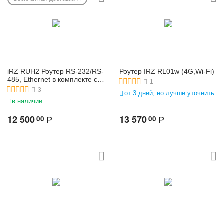
iRZ RUH2 Роутер RS-232/RS-
Роутер IRZ RL01w (4G,Wi-Fi)
485, Ethernet в комплекте с
1
антенной и блоком питания
3
от 3 дней, но лучше уточнить
в наличии
12 500
13 570
00
00
Р
Р