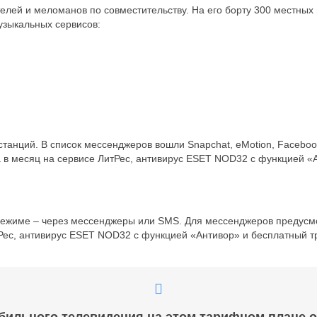
елей и меломанов по совместительству. На его борту 300 местны
зыкальных сервисов:
анций. В список мессенджеров вошли Snapchat, eMotion, Facebook
а в месяц на сервисе ЛитРес, антивирус ESET NOD32 с функцией «
 режиме – через мессенджеры или SMS. Для мессенджеров предусм
тРес, антивирус ESET NOD32 с функцией «Антивор» и бесплатный т