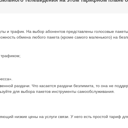
бильного телевидения на этом тарифном плане 
ы и трафик. На выбор абонентов представлены голосовые пакеты 
зможность обмена любого пакета (кроме самого маленького) на без
 трафиком;
ресса».
енной раздачи. Что касается раздачи безлимита, то она не поддер
ользуйте для выбора пакетов инструменты самообслуживания.
яющий низкие цены на услуги связи. У него есть простой тариф дл