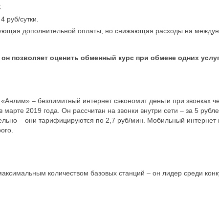
;
 руб/сутки.
ующая дополнительной оплаты, но снижающая расходы на междунаро
 он позволяет оценить обменный курс при обмене одних услуг
Анлим» – безлимитный интернет сэкономит деньги при звонках ч
 марте 2019 года. Он рассчитан на звонки внутри сети – за 5 руб
ельно – они тарифицируются по 2,7 руб/мин. Мобильный интернет н
ого.
аксимальным количеством базовых станций – он лидер среди конкур