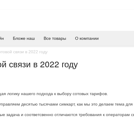
йн
Бложе наш
Все товары
О компании
овой связи в 2022 году
 связи в 2022 году
ая логику нашего подхода к выбору сотовых тарифов.
управляем десятью тысячами симкарт, как мы это делаем тема для 
е задача и соответсвенно отличаются требования к операторам с