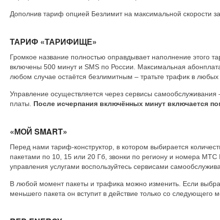
Дополнив тариф опцией Безлимит на максимальной скорости за
ТАРИФ «ТАРИФИЩЕ»
Громкое название полностью оправдывает наполнение этого та
включены 500 минут и SMS по России. Максимальная абонплата 
любом случае остаётся безлимитным – тратьте трафик в любых 
Управление осуществляется через сервисы самообслуживания –
платы.
После исчерпания включённых минут включается по
«МОЙ SMART»
Перед нами тариф-конструктор, в котором выбирается количес
пакетами по 10, 15 или 20 Гб, звонки по региону и номера МТС
управления услугами воспользуйтесь сервисами самообслужив
В любой момент пакеты и трафика можно изменить. Если выбра
меньшего пакета он вступит в действие только со следующего м