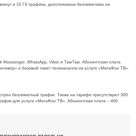
х минут и 15 Гб трафика, дополняемые безлимитами на
 Messenger, WhatsApp, Viber и ТамТам. Абонентская плата
Антивор» и базовый пакет телеканалов на услуге «МегаФон ТВ».
отрен безлимитный трафик. Также на тарифе присутствуют 300
рафик для услуги «МегаФон ТВ». Абонентская плата – 400