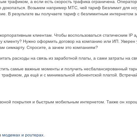
тным трафиком, а если есть скорость трафика ограничена. Операт
 докопаться. Возьмем например МТС, чей тариф Безлимит для ноут
ие. В результате вы получаете тариф с безлимитным интернетом з
 корпоративным клиентам. Чтобы воспользоваться статическим IP 
ому клиенту? Нужно оформить договор на компанию или ИП. Уверен
ам симкарту. Спросите, а зачем это компаниям?
тать расходы на связь из заработной платы, а сами затраты на свя
стить самые важные моменты и получить несбалансированный тар
и трафиком, да ещё и с минимальной абонентской платой. Встреч
зоной покрытия и быстрым мобильным интернетом. Также он хорош 
в
модемах и роутерах.