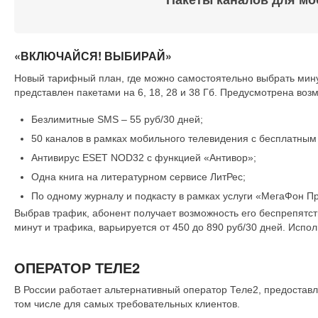
Пакеты каналов для мо
«ВКЛЮЧАЙСЯ! ВЫБИРАЙ»
Новый тарифный план, где можно самостоятельно выбрать минут
представлен пакетами на 6, 18, 28 и 38 Гб. Предусмотрена во
Безлимитные SMS – 55 руб/30 дней;
50 каналов в рамках мобильного телевидения с бесплатным
Антивирус ESET NOD32 с функцией «Антивор»;
Одна книга на литературном сервисе ЛитРес;
По одному журналу и подкасту в рамках услуги «МегаФон П
Выбрав трафик, абонент получает возможность его беспрепятств
минут и трафика, варьируется от 450 до 890 руб/30 дней. Исп
ОПЕРАТОР ТЕЛЕ2
В России работает альтернативный оператор Теле2, предоставл
том числе для самых требовательных клиентов.