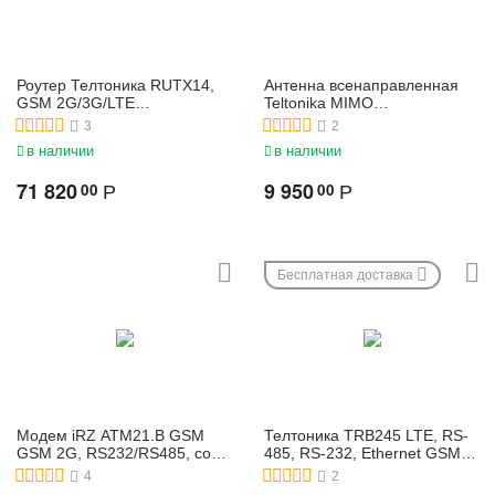
Роутер Телтоника RUTX14,
Антенна всенаправленная
GSM 2G/3G/LTE
Teltonika MIMO
2xSim,Cat12, Eth, Wi-Fi
MOBILE/GNSS/WIFI IP67
3
2
сотовый промышленный
в наличии
в наличии
маршрутизатор
71 820
9 950
00
00
Р
Р
Бесплатная доставка
Модем iRZ ATM21.B GSM
Телтоника TRB245 LTE, RS-
GSM 2G, RS232/RS485, со
485, RS-232, Ethernet GSM
встроенным БП 220В
шлюз
4
2