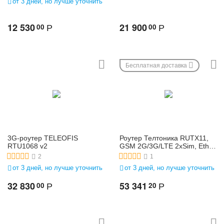
от 3 дней, но лучше уточнить
12 530
21 900
00
00
Р
Р
Бесплатная доставка
3G-роутер TELEOFIS
Роутер Телтоника RUTX11,
RTU1068 v2
GSM 2G/3G/LTE 2xSim, Eth,
Wi-Fi, Bt cотовый
2
1
промышленный
от 3 дней, но лучше уточнить
от 3 дней, но лучше уточнить
маршрутизатор
32 830
53 341
00
20
Р
Р