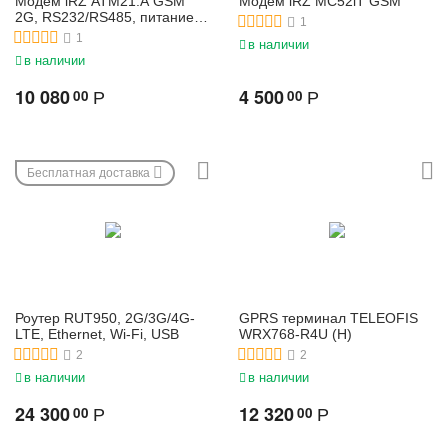
Модем iRZ ATM21.A GSM
Модем iRZ MC52iT GSM
2G, RS232/RS485, питание
1
7-40В
1
в наличии
в наличии
10 080
4 500
00
00
Р
Р
Бесплатная доставка
Роутер RUT950, 2G/3G/4G-
GPRS терминал TELEOFIS
LTE, Ethernet, Wi-Fi, USB
WRX768-R4U (H)
2
2
в наличии
в наличии
24 300
12 320
00
00
Р
Р