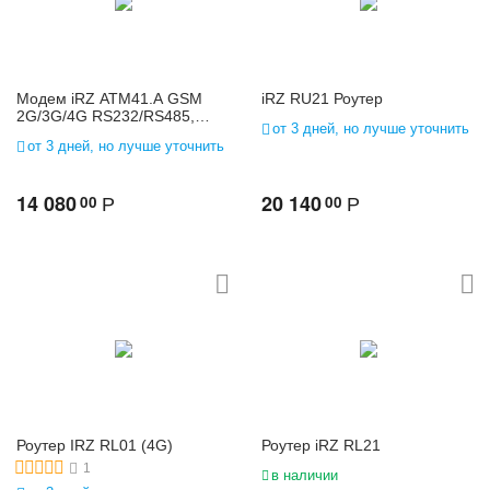
Модем iRZ ATM41.A GSM
iRZ RU21 Роутер
2G/3G/4G RS232/RS485,
от 3 дней, но лучше уточнить
питание 7-40В
от 3 дней, но лучше уточнить
14 080
20 140
00
00
Р
Р
Роутер IRZ RL01 (4G)
Роутер iRZ RL21
1
в наличии