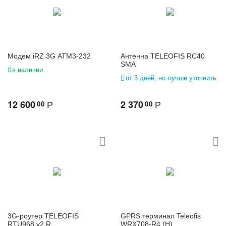
Модем iRZ 3G ATM3-232
Антенна TELEOFIS RC40
SMA
в наличии
от 3 дней, но лучше уточнить
12 600
2 370
00
00
Р
Р
3G-роутер TELEOFIS
GPRS терминал Teleofis
RTU968 v2 R
WRX708-R4 (H)