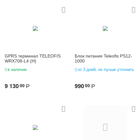
GPRS терминал TELEOFIS
Блок питания Teleofis PS12-
WRX708-L4 (H)
1000
в наличии
от 3 дней, но лучше уточнить
9 130
990
00
00
Р
Р