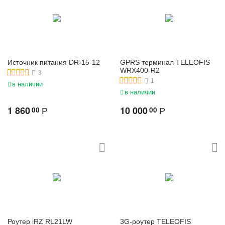
Источник питания DR-15-12
GPRS терминал TELEOFIS
WRX400-R2
3
1
в наличии
в наличии
1 860
10 000
00
00
Р
Р
Роутер iRZ RL21LW
3G-роутер TELEOFIS