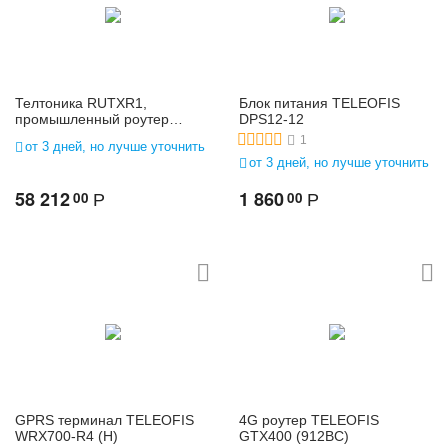
Телтоника RUTXR1,
Блок питания TELEOFIS
промышленный роутер
DPS12-12
2x2G/3G/4G-LTE, 5хEthernet,
1
от 3 дней, но лучше уточнить
Wi-Fi, USB
от 3 дней, но лучше уточнить
58 212
1 860
00
00
Р
Р
GPRS терминал TELEOFIS
4G роутер TELEOFIS
WRX700-R4 (H)
GTX400 (912BC)