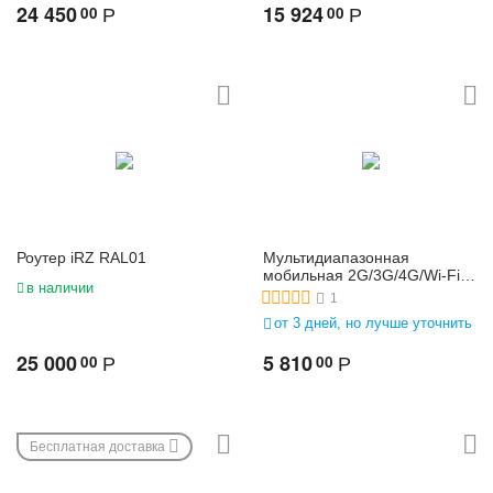
24 450
15 924
00
00
Р
Р
Роутер iRZ RAL01
Мультидиапазонная
мобильная 2G/3G/4G/Wi-Fi-
в наличии
антенна Termit MB3000M-
1
2.5K
от 3 дней, но лучше уточнить
25 000
5 810
00
00
Р
Р
Бесплатная доставка