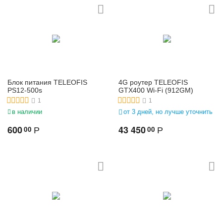
Блок питания TELEOFIS
4G роутер TELEOFIS
PS12-500s
GTX400 Wi-Fi (912GM)
1
1
в наличии
от 3 дней, но лучше уточнить
600
43 450
00
00
Р
Р