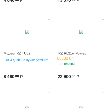
4 840
13 570
Р
Р
Модем iRZ TU32
iRZ RL21w Роутер
1
от 3 дней, но лучше уточнить
в наличии
8 460
22 900
00
00
Р
Р