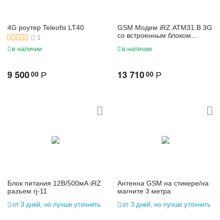
4G роутер Teleofis LT40
GSM Модем iRZ ATM31.B 3G
со встроенным блоком
1
питания 220В
в наличии
в наличии
9 500
13 710
00
00
Р
Р
Блок питания 12В/500мА iRZ
Антенна GSM на стикере/на
разъем rj-11
магните 3 метра
от 3 дней, но лучше уточнить
от 3 дней, но лучше уточнить