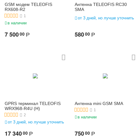
GSM модем TELEOFIS
Антенна TELEOFIS RC30
RX608-R2
SMA
1
от 3 дней, но лучше уточнить
в наличии
7 500
580
00
00
Р
Р
GPRS терминал TELEOFIS
Антенна mini GSM SMA
WRX968-R4U (H)
1
2
в наличии
от 3 дней, но лучше уточнить
17 340
750
00
00
Р
Р