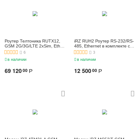
Роутер Телтоника RUTX12,
iRZ RUH2 Роутер RS-232/RS-
GSM 2G/3G/LTE 2xSim, Eth,
485, Ethernet в комплекте с
Wi-Fi сотовый
антенной и блоком питания
6
3
промышленный
в наличии
в наличии
маршрутизатор
69 120
12 500
00
00
Р
Р