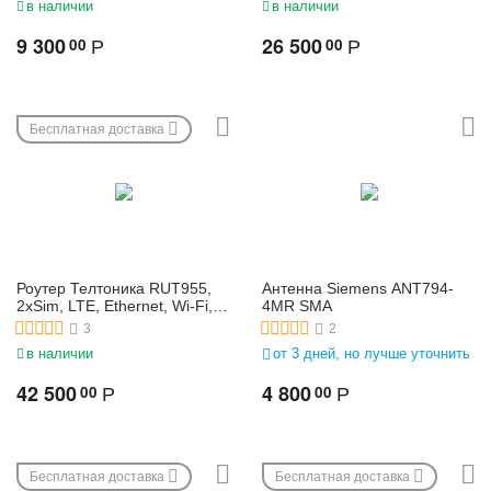
в наличии
в наличии
9 300
26 500
00
00
Р
Р
Бесплатная доставка
Роутер Телтоника RUT955,
Антенна Siemens ANT794-
2xSim, LTE, Ethernet, Wi-Fi,
4MR SMA
RS-232, RS-485, USB, GPS
3
2
в наличии
от 3 дней, но лучше уточнить
42 500
4 800
00
00
Р
Р
Бесплатная доставка
Бесплатная доставка