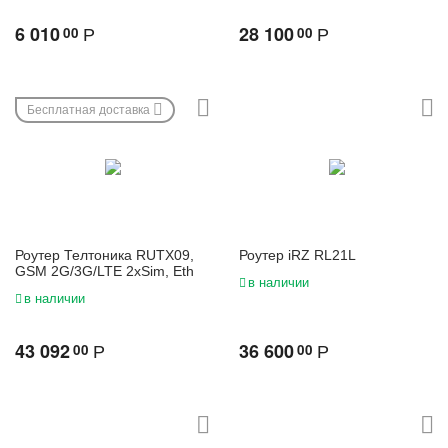
6 010
28 100
00
00
Р
Р
Бесплатная доставка
Роутер Телтоника RUTX09,
Роутер iRZ RL21L
GSM 2G/3G/LTE 2xSim, Eth
в наличии
в наличии
43 092
36 600
00
00
Р
Р