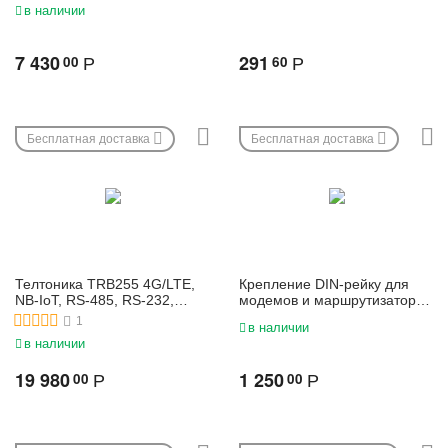
в наличии
7 430
291
00
60
Р
Р
Бесплатная доставка
Бесплатная доставка
Телтоника TRB255 4G/LTE,
Крепление DIN-рейку для
NB-IoT, RS-485, RS-232,
модемов и маршрутизаторов
Ethernet GSM шлюз
| PR5MEC11
1
в наличии
в наличии
19 980
1 250
00
00
Р
Р