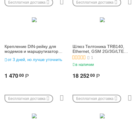
Бесплатная доставка
Бесплатная доставка
Крепление DIN-рейку для
Шлюз Телтоника TRB140,
модемов и маршрутизаторов
Ethernet, GSM 2G/3G/LTE
| PR5MEC00
сотовый промышленный
1
от 3 дней, но лучше уточнить
модем
в наличии
1 470
18 252
00
00
Р
Р
Бесплатная доставка
Бесплатная доставка