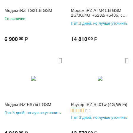
Модем iRZ TG21.B GSM
Модем iRZ ATM41.B GSM
2G/3G/4G RS232/RS485, со
в наличии
встроенным БП 220В
от 3 дней, но лучше уточнить
6 900
14 810
00
00
Р
Р
Модем iRZ ES75iT GSM
Роутер IRZ RL01w (4G,Wi-Fi)
1
от 3 дней, но лучше уточнить
от 3 дней, но лучше уточнить
00
00