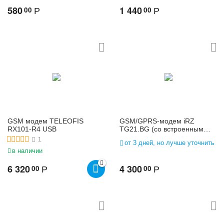
580
1 440
00
00
Р
Р
GSM модем TELEOFIS
GSM/GPRS-модем iRZ
RX101-R4 USB
TG21.BG (со встроенным
БП)
1
от 3 дней, но лучше уточнить
в наличии
6 320
4 300
00
00
Р
Р