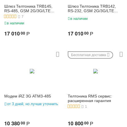
Шлюз Телтоника TRB145,
Шлюз Телтоника TRB142,
RS-485, GSM 2G/3G/LTE
RS-232, GSM 2G/3G/LTE
сотовый промышленный
сотовый промышленный
7
в наличии
модем
модем
в наличии
17 010
17 010
00
00
Р
Р
Бесплатная доставка
Модем iRZ 3G ATM3-485
Телтоника RMS сервис:
расширенная гарантия
от 3 дней, но лучше уточнить
1
10 380
10 800
00
00
Р
Р