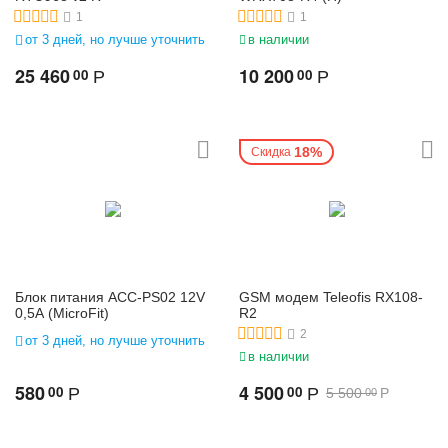
1
1
от 3 дней, но лучше уточнить
в наличии
25 460
10 200
00
00
Р
Р
18%
Скидка
Блок питания ACC-PS02 12V
GSM модем Teleofis RX108-
0,5A (MicroFit)
R2
2
от 3 дней, но лучше уточнить
в наличии
580
4 500
00
00
Р
Р
5 500
Р
00