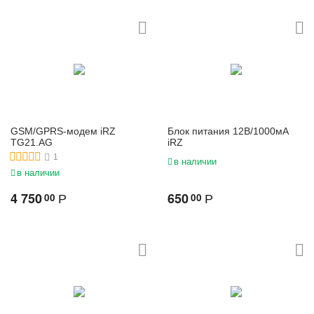
GSM/GPRS-модем iRZ
Блок питания 12В/1000мА
TG21.AG
iRZ
1
в наличии
в наличии
4 750
650
00
00
Р
Р