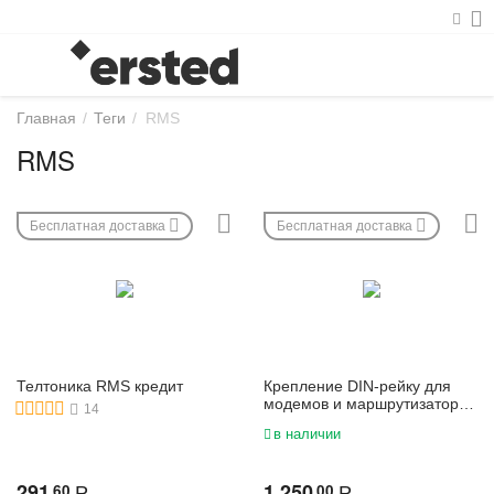
Главная
/
Теги
/
RMS
RMS
Бесплатная доставка
Бесплатная доставка
Телтоника RMS кредит
Крепление DIN-рейку для
модемов и маршрутизаторов
14
| PR5MEC11
в наличии
291
1 250
60
00
Р
Р