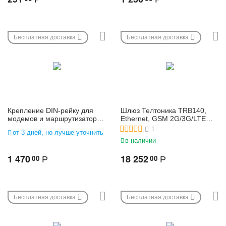
Бесплатная доставка
Бесплатная доставка
Крепление DIN-рейку для
Шлюз Телтоника TRB140,
модемов и маршрутизаторов
Ethernet, GSM 2G/3G/LTE
| PR5MEC00
сотовый промышленный
1
от 3 дней, но лучше уточнить
модем
в наличии
1 470
18 252
00
00
Р
Р
Бесплатная доставка
Бесплатная доставка