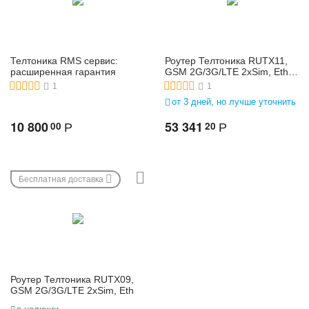
Телтоника RMS сервис:
Роутер Телтоника RUTX11,
расширенная гарантия
GSM 2G/3G/LTE 2xSim, Eth,
Wi-Fi, Bt cотовый
1
1
промышленный
от 3 дней, но лучше уточнить
маршрутизатор
10 800
53 341
00
20
Р
Р
Бесплатная доставка
Роутер Телтоника RUTX09,
GSM 2G/3G/LTE 2xSim, Eth