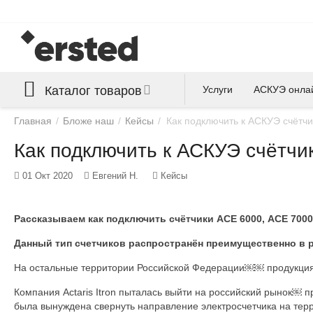
Каталог товаров
Услуги
АСКУЭ онла
Главная
/
Бложе наш
/
Кейсы
/
Как подключить к АСКУЭ счётчики
Как подключить к АСКУЭ счётчики
01 Окт 2020
Евгений Н.
Кейсы
Рассказываем как подключить счётчики АСЕ 6000, ACE 7000,
Данный тип счетчиков распространён преимущественно в 
На остальные территории Российской Федерации￼￼ продукция и
Компания Actaris Itron пыталась выйти на российский рынок￼ 
была вынуждена свернуть направление электросчетчика на тер