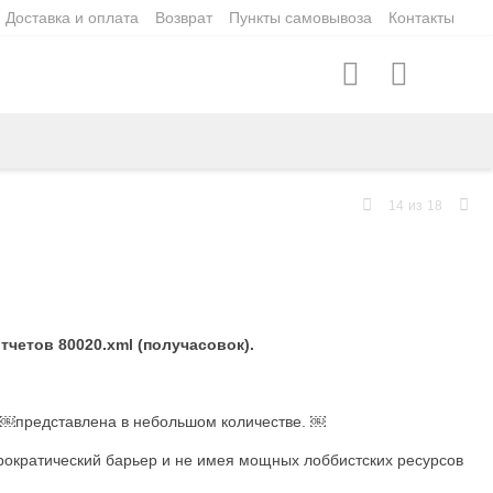
Доставка и оплата
Возврат
Пункты самовывоза
Контакты
14
из
18
тчетов 80020.xml (получасовок).
n ￼представлена в небольшом количестве. ￼
юрократический барьер и не имея мощных лоббистских ресурсов