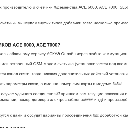
к производителю и счётчики ￼семейства АСЕ 6000, ACE 7000, SL60
 счётчики вышеупомянутых типов добавили всего несколько произ
ОВ АСЕ 6000, ACE 7000?
ов к облачному сервису АСКУЭ Онлайн через любые коммутационн
или встроенный GSM-модем счетчика (устанавливается под клемн
ся канал связи, тогда никаких дополнительных действий установки
зать параметры связи, а именно номер сим-карты в модеме. ￼￼
в случае удачного соединения￼ пришлем вам текущие показания 
мпании, номер договора электроснабжение￼￼ и тд) и произведём
утся с вами и обсудят варианты присоединения ￼с доработкой кан