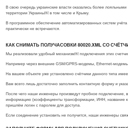
В свою очередь украинские власти оказались более лояльными 
территории Украины￼ в том числе и Крыму.
В программное обеспечение автоматизированных систем учёта
практически не встречаются.
КАК СНИМАТЬ ПОЛУЧАСОВКИ 80020.XML СО СЧЁТЧИК
Мы реализовали удобный механизм￼ подключения этих счетчик
Например через внешние GSM/GPRS-модемы, Ethernet-модемы 
На вашем объекте уже установлено счётчики данного типа имеет
Вам всего лишь достаточно заполнить контактную форму и ука
После чего наши инженеры произведут пробное подключение, 
информацию (коэффициенты трансформации, ИНН, название ко
пришлём логин с паролем для доступа.
Если соединение установить не получится, наши инженеры свяж