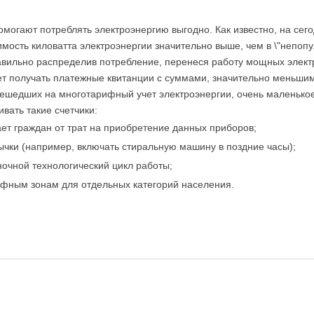
омогают потреблять электроэнергию выгодно. Как известно, на се
оимость киловатта электроэнергии значительно выше, чем в \"непо
 правильно распределив потребление, перенеся работу мощных элек
дет получать платежные квитанции с суммами, значительно меньшим
ерешедших на многотарифный учет электроэнергии, очень маленьк
ать такие счетчики:
ает граждан от трат на приобретение данных приборов;
чки (например, включать стиральную машину в поздние часы);
ночной технологический цикл работы;
ифным зонам для отдельных категорий населения.