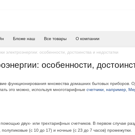
йн
Бложе наш
Все товары
О компании
и электроэнергии: особенности, достоинства и недостатки
оэнергии: особенности, достоинст
словие функционирования множества домашних бытовых приборов. 
елать это можно, используя многотарифные
счетчики, например, Ме
помощью двух- или трехтарифных счетчиков. В первом случае разд
, полупиковые (с 10 до 17) и ночные (с 23 до 7 часов) промежутки.